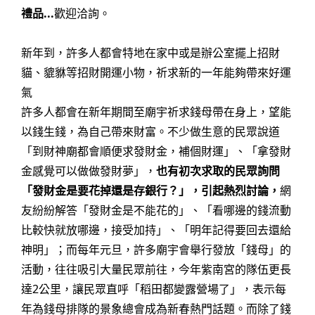
禮品...
歡迎洽詢。
新年到，許多人都會特地在家中或是辦公室擺上招財
貓、貔貅等招財開運小物，祈求新的一年能夠帶來好運
氣
許多人都會在新年期間至廟宇祈求錢母帶在身上，望能
以錢生錢，為自己帶來財富。不少做生意的民眾說道
「到財神廟都會順便求發財金，補個財運」、「拿發財
金感覺可以做做發財夢」，
也有初次求取的民眾詢問
「發財金是要花掉還是存銀行？」，引起熱烈討論，
網
友紛紛解答「發財金是不能花的」、「看哪邊的錢流動
比較快就放哪邊，接受加持」、「明年記得要回去還給
神明」；而每年元旦，許多廟宇會舉行發放「錢母」的
活動，往往吸引大量民眾前往，今年紫南宮的隊伍更長
達2公里，讓民眾直呼「稻田都變露營場了」，表示每
年為錢母排隊的景象總會成為新春熱門話題。而除了錢