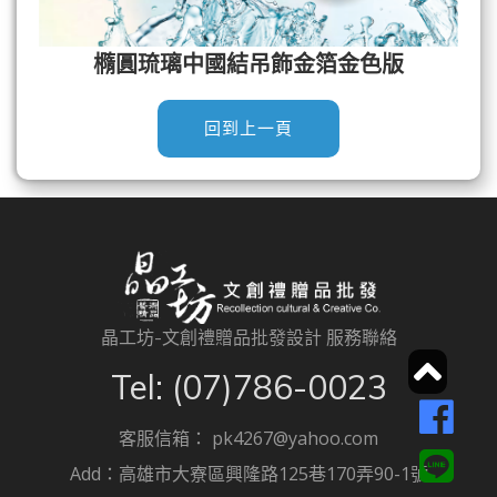
橢圓琉璃中國結吊飾金箔金色版
晶工坊-文創禮贈品批發設計 服務聯絡
Tel:
(07)786-0023
客服信箱：
pk4267@yahoo.com
Add：
高雄市大寮區興隆路125巷170弄90-1號