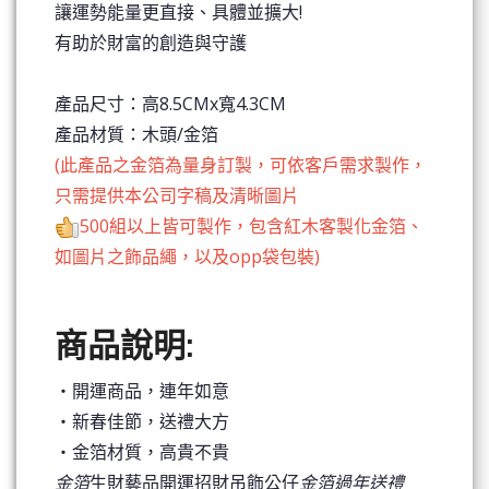
讓運勢能量更直接、具體並擴大!
有助於財富的創造與守護
產品尺寸：高8.5CMx寬4.3CM
產品材質：木頭/金箔
(此產品之金箔為量身訂製，可依客戶需求製作，
只需提供本公司字稿及清晰圖片
500組以上皆可製作，包含紅木客製化金箔、
如圖片之飾品繩，以及opp袋包裝)
商品說明:
‧開運商品，連年如意
‧新春佳節，送禮大方
‧金箔材質，高貴不貴
金箔
生財藝品開運招財吊飾公仔
金箔過年送禮