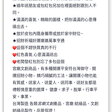
★過年送朋友或包紅包另加在裡面絕對跟別人不
同。
★滿滿的喜氣，精緻的圖樣，把你滿滿的心意傳
達出去。
★放於皮包內隨身攜帶或放於家中財位~
★招財祈福好運連連萬事亨通
這個不趕快買真的不行
紅色喜氣 心意滿滿送出
老闆發紅包別忘了多包這個
宮廟文創商品，有多種開運平安符台灣御守 - 開
運招財小物 › 精巧細膩的工法，讓開運小物也能
有質感，送家人、送愛人、送同事、送好友都是
禮輕情意重的選擇。 健康。求子。脫單。行車平
安。事業。
台灣製造 各類
宮廟文創
產品、宮廟 結緣品、文創
結緣品製作，品質保證！