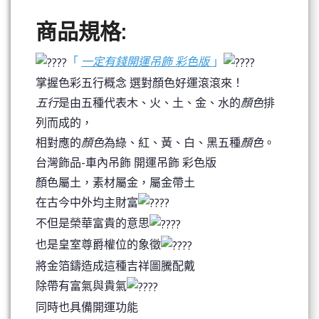
商品規格:
「
一定有錢開運吊飾 彩色版
」
掌握色彩五行概念 選對顏色好運滾滾來！
五行
是由五種代表木、火、土、金、水的
顏色
排
列而成的，
相對應的
顏色
為綠、紅、黃、白、黑五種
顏色
。
台灣飾品-車內吊飾 開運吊飾 彩色版
顏色屬土，素材屬金，屬金帶土
在古今中外均主財富
不但是榮華富貴的意思
也是皇室尊爵權位的象徵
將金箔鑄造成這種吉祥圖騰配戴
除帶有富氣與貴氣
同時也具備開運功能