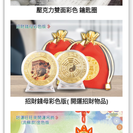
壓克力雙面彩色 鑰匙圈
招財錢母彩色版{ 開運招財物品}