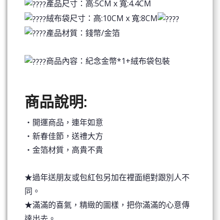
產品尺寸：高:5CM x 寬:4.4CM
絨布袋尺寸：高:10CM x 寬:8CM
產品材質：錢幣/金箔
商品內容：紀念金幣*1+絨布袋包裝
商品說明:
‧開運商品，連年如意
‧新春佳節，送禮大方
‧金箔材質，高貴不貴
★過年送朋友或包紅包另加在裡面絕對跟別人不
同。
★滿滿的喜氣，精緻的圖樣，把你滿滿的心意傳
達出去。