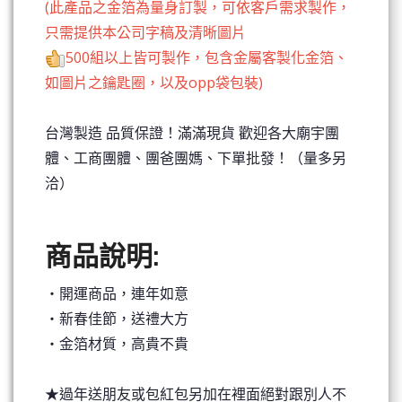
(此產品之金箔為量身訂製，可依客戶需求製作，
只需提供本公司字稿及清晰圖片
500組以上皆可製作，包含金屬客製化金箔、
如圖片之鑰匙圈，以及opp袋包裝)
台灣製造 品質保證！滿滿現貨 歡迎各大廟宇團
體、工商團體、團爸團媽、下單批發！（量多另
洽）
商品說明:
‧開運商品，連年如意
‧新春佳節，送禮大方
‧金箔材質，高貴不貴
★過年送朋友或包紅包另加在裡面絕對跟別人不