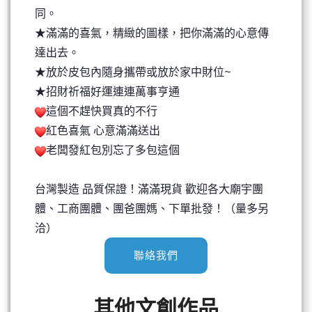
同。
★滿滿的喜氣，精緻的圖樣，把你滿滿的心意傳
達出去。
★放於皮包內隨身攜帶或放於家中財位~
★招財祈福好運連連萬事亨通
這個不趕快買真的不行
紅色喜氣 心意滿滿送出
老闆發紅包別忘了多包這個
台灣製造 品質保證！滿滿現貨 歡迎各大廟宇團
體、工商團體、團爸團媽、下單批發！（量多另
洽）
聯絡我們
其他文創作品