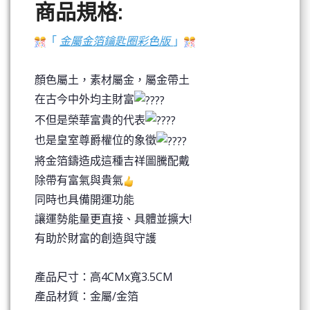
商品規格:
「
金屬金箔鑰匙圈彩色版
」
顏色屬土，素材屬金，屬金帶土
在古今中外均主財富
不但是榮華富貴的代表
也是皇室尊爵權位的象徵
將金箔鑄造成這種吉祥圖騰配戴
除帶有富氣與貴氣
同時也具備開運功能
讓運勢能量更直接、具體並擴大!
有助於財富的創造與守護
產品尺寸：高4CMx寬3.5CM
產品材質：金屬/金箔